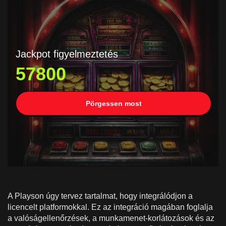
Jackpot figyelmeztetés
57800
Pörgessen most
A Playson úgy tervez tartalmat, hogy integrálódjon a
licencelt platformokkal. Ez az integráció magában foglalja
a valóságellenőrzések, a munkamenet-korlátozások és az