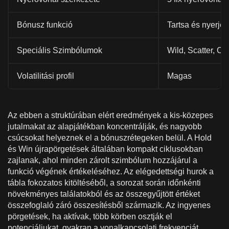
Bónusz funkció
Tartsa és nyerje
Speciális Szimbólumok
Wild, Scatter, C
Volatilitási profil
Magas
Az ebben a struktúrában elért eredmények a kis-közepes
jutalmakat az alapjátékban koncentrálják, és nagyobb
csúcsokat helyeznek el a bónuszrétegeken belül. A Hold
és Win újrapörgetések általában kompakt ciklusokban
zajlanak, ahol minden zárolt szimbólum hozzájárul a
funkció végének értékeléséhez. Az elégedettségi hurok a
tábla fokozatos kitöltéséből, a sorozat során időnkénti
növekményes találatokból és az összegyűjtött értéket
összefoglaló záró összesítésből származik. Az ingyenes
pörgetések, ha aktívak, több körben osztják el
potenciáljukat, gyakran a vonalkapcsolati frekvenciát