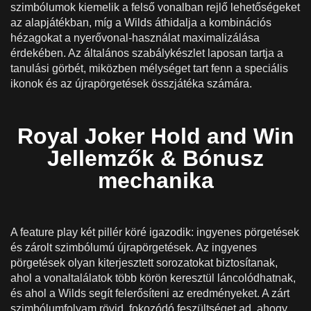
szimbólumok kiemelik a felső vonalban rejlő lehetőségeket
az alapjátékban, míg a Wilds áthidalja a kombinációs
hézagokat a nyerővonal-használat maximalizálása
érdekében. Az általános szabálykészlet laposan tartja a
tanulási görbét, miközben mélységet tart fenn a speciális
ikonok és az újrapörgetések összjátéka számára.
Royal Joker Hold and Win
Jellemzők & Bónusz
mechanika
A feature play két pillér köré igazodik: ingyenes pörgetések
és zárolt szimbólumú újrapörgetések. Az ingyenes
pörgetések olyan kiterjesztett sorozatokat biztosítanak,
ahol a vonaltalálatok több körön keresztül láncolódhatnak,
és ahol a Wilds segít felerősíteni az eredményeket. A zárt
szimbólumfolyam rövid, fokozódó feszültséget ad, ahogy