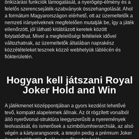
önkizárási funkciók támogatását, a nyerőgép-élmény és a
felelős szerencsejáték-szabványok összehangolását. Ahol
a formátum Magyarországon elérhető, ott az üzemeltetők a
nemzeti irányelveknek megfelelően mutatják be, így a játék
ellenőrzött, jól látható kitáblázott keretek között
folytatódhat. Mivel a megfelelőségi feltételek idővel
változhatnak, az üzemeltetők általában naprakész
közzétételeket tesznek közzé webhelyük láblécén és
fiókterületén.
Hogyan kell játszani Royal
Joker Hold and Win
A játékmenet középpontjában a gyors kezdést lehetővé
tevő, kompakt alapelemek állnak. Az öt rögzített vonalból
álló nyerővonal-struktúra leegyszerűsíti a nyeremények
leolvasását, és ismerősek a szimbólumhierarchiák, az alsó
végén a kártyarangsorok, a tetején pedig a prémium Joker