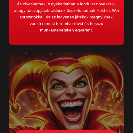
és olvashatóak. A gyakorlatban a lendület növekszik,
ahogy az alapjáték-ciklusok összefonódnak Hold és Win
sorozatokkal, és az ingyenes játékok megnyúlnak,
vonzó ritmust teremtve rövid és hosszú
munkameneteken egyaránt.