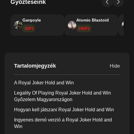
Győzteseink
Gargoyle
Atomic Blastoid
F
35Ft
296Ft
Tartalomjegyzék
Hide
A Royal Joker Hold and Win
Legality Of Playing Royal Joker Hold and Win
Győzelem Magyarországon
Hogyan kell játszani Royal Joker Hold and Win
Ingyenes demó verzió a Royal Joker Hold and
Win