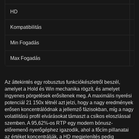
HD
I
Kompatibilitás
A
Min Fogadás
F
Max Fogadás
1
Az áttekintés egy robusztus funkciókészletről beszél,
amelyet a Hold és Win mechanika rögzít, és amelyet
ingyenes pörgetések erősítenek meg. A maximális nyerési
potenciál 21 150x tétnél azt jelzi, hogy a nagy eredmények
erősen koncentrálódnak a jellemző fázisokban, míg a nagy
volatilitású profil elvárásokat támaszt a csíkos eloszlással
szemben. A 95,62%-os RTP egy modern bónusz-
előremenő nyerőgéphez igazodik, ahol a főcím pillanatai
az értéket koncentrálják, a HD megjelenítés pedig