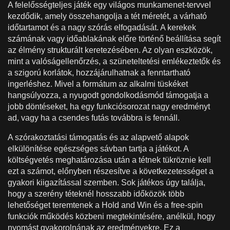
A felelősségteljes játék egy világos munkamenet-tervvel
kezdődik, amely összehangolja a tét méretét, a várható
időtartamot és a nagy szórás elfogadását. A kerekek
számának vagy időablakának előre történő beállítása segít
az élmény strukturált keretezésében. Az olyan eszközök,
mint a valóságellenőrzés, a szüneteltetési emlékeztetők és
a szigorú korlátok, hozzájárulhatnak a fenntartható
ingerléshez. Mivel a formátum az alkalmi tüskéket
hangsúlyozza, a nyugodt gondolkodásmód támogatja a
jobb döntéseket, ha egy funkciósorozat nagy eredményt
ad, vagy ha a csendes futás továbbra is fennáll.
A szórakoztatási támogatás és az alapvető alapok
elkülönítése egészséges sávban tartja a játékot. A
költségvetés meghatározása után a tétnek tükröznie kell
ezt a számot, előnyben részesítve a következetességet a
gyakori kiigazítással szemben. Sok játékos úgy találja,
hogy a szerény téteknél hosszabb időközök több
lehetőséget teremtenek a Hold and Win és a free-spin
funkciók működés közbeni megtekintésére, anélkül, hogy
nyomást gyakorolnának az eredményekre. Ez a