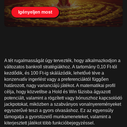
Igényeljen most
A tét rugalmasságát úgy tervezték, hogy alkalmazkodjon a
változatos bankroll stratégiákhoz. A tartomány 0,10 Ft-tól
kezdődik, és 100 Ft-ig skálázódik, lehetővé téve a
konzervatív ingerlést vagy a preferenciáktól függően
határozott, nagy varianciájú játékot. A matematikai profil
célja, hogy közvetítse a Hold és Win fázisba ágyazott
potenciált, valamint a rögzített vagy bónuszhoz kapcsolódó
jackpotokat, miközben a szabványos vonalnyereményeket
egyszerűvé teszi a gyors olvasáshoz. Ez az egyensúly
támogatja a gyorstüzelő munkameneteket, valamint a
kiterjesztett játékot több funkcióbejegyzéssel.