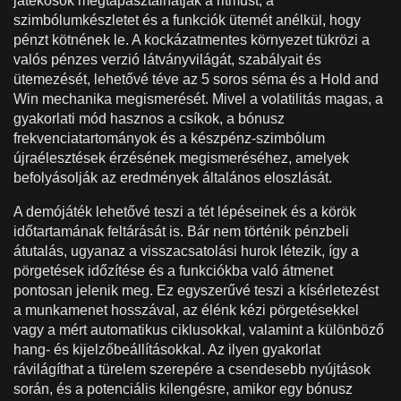
játékosok megtapasztalhatják a ritmust, a
szimbólumkészletet és a funkciók ütemét anélkül, hogy
pénzt kötnének le. A kockázatmentes környezet tükrözi a
valós pénzes verzió látványvilágát, szabályait és
ütemezését, lehetővé téve az 5 soros séma és a Hold and
Win mechanika megismerését. Mivel a volatilitás magas, a
gyakorlati mód hasznos a csíkok, a bónusz
frekvenciatartományok és a készpénz-szimbólum
újraélesztések érzésének megismeréséhez, amelyek
befolyásolják az eredmények általános eloszlását.
A demójáték lehetővé teszi a tét lépéseinek és a körök
időtartamának feltárását is. Bár nem történik pénzbeli
átutalás, ugyanaz a visszacsatolási hurok létezik, így a
pörgetések időzítése és a funkciókba való átmenet
pontosan jelenik meg. Ez egyszerűvé teszi a kísérletezést
a munkamenet hosszával, az élénk kézi pörgetésekkel
vagy a mért automatikus ciklusokkal, valamint a különböző
hang- és kijelzőbeállításokkal. Az ilyen gyakorlat
rávilágíthat a türelem szerepére a csendesebb nyújtások
során, és a potenciális kilengésre, amikor egy bónusz