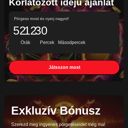
Korlátozott idejű ajánlat
Pörgess most és nyerj nagyot!
52
12
28
Órák
Percek
Másodpercek
Játsszon most
Exkluzív Bónusz
Szerezd meg ingyenes pörgetéseidet még ma!