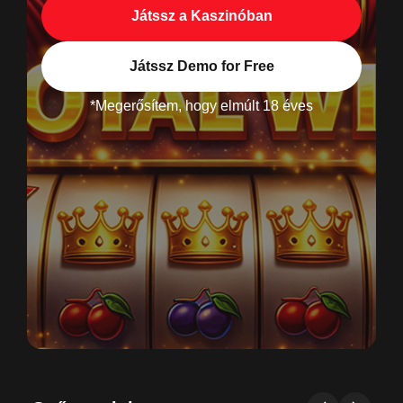
Játssz a Kaszinóban
Játssz Demo for Free
*Megerősítem, hogy elmúlt 18 éves